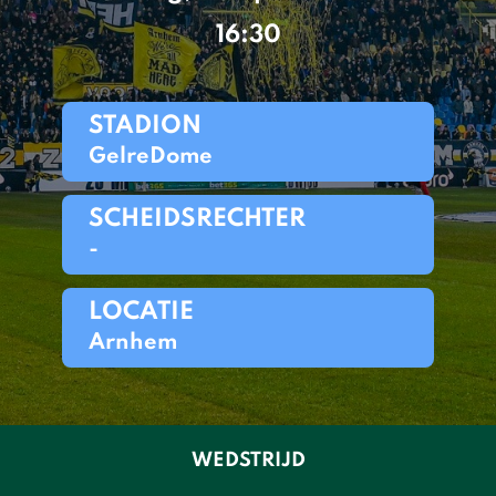
16:30
STADION
GelreDome
SCHEIDSRECHTER
-
LOCATIE
Arnhem
WEDSTRIJD