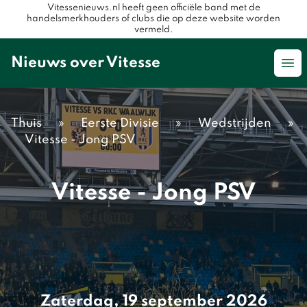
Vitessenieuws.nl heeft geen officiële band met de
handelsmerkhouders of clubs die op deze website worden
vermeld.
Nieuws over Vitesse
Op
Thuis
»
Eerste Divisie
»
Wedstrijden
»
Vitesse - Jong PSV
Vitesse - Jong PSV
Zaterdag, 19 september 2026