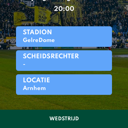
20:00
STADION
GelreDome
SCHEIDSRECHTER
-
LOCATIE
Arnhem
WEDSTRIJD