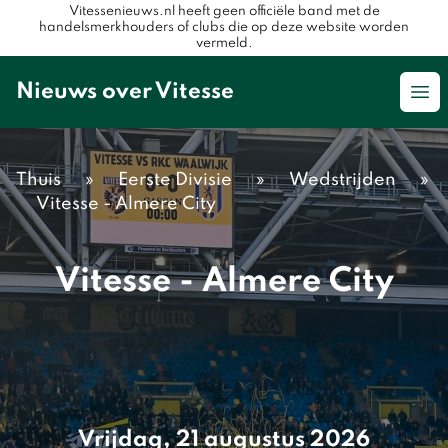
Vitessenieuws.nl heeft geen officiële band met de
handelsmerkhouders of clubs die op deze website worden
vermeld.
Nieuws over Vitesse
Op
Thuis
»
Eerste Divisie
»
Wedstrijden
»
Vitesse - Almere City
Vitesse - Almere City
Vrijdag, 21 augustus 2026