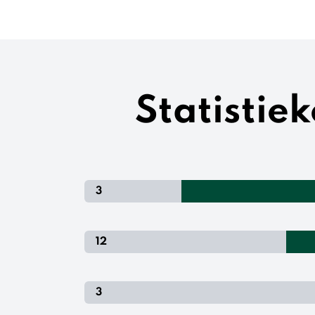
Statistie
3
12
3