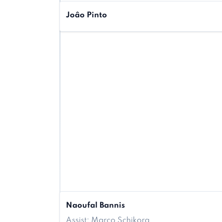
Joâo Pinto
Naoufal Bannis
Assist: Marco Schikora