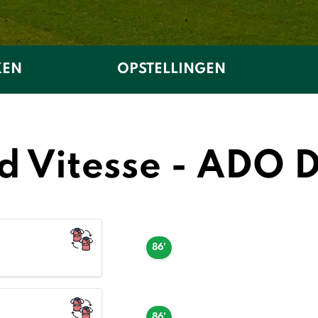
KEN
OPSTELLINGEN
d Vitesse - ADO
86'
86'