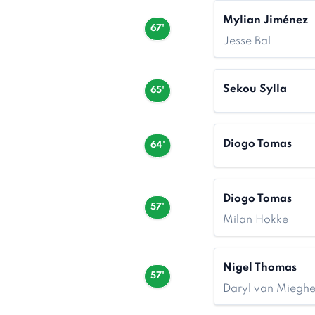
Mylian Jiménez
67'
Jesse Bal
Sekou Sylla
65'
Diogo Tomas
64'
Diogo Tomas
57'
Milan Hokke
Nigel Thomas
57'
Daryl van Miegh