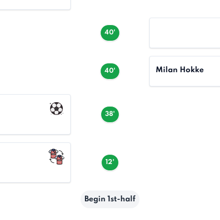
40'
Milan Hokke
40'
38'
12'
Begin 1st-half