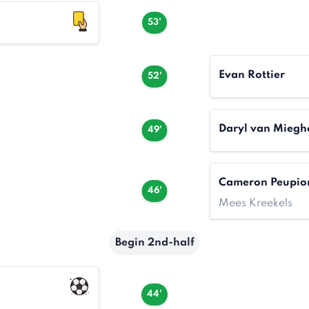
53'
Evan Rottier
52'
Daryl van Mieg
49'
Cameron Peupio
46'
Mees Kreekels
Begin 2nd-half
44'