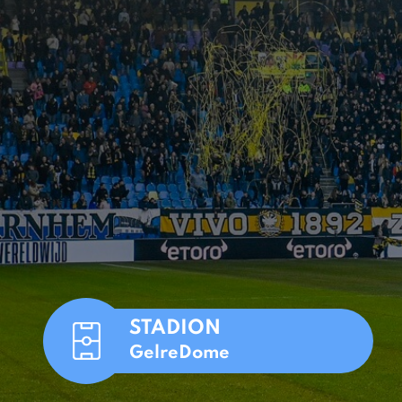
STADION
GelreDome