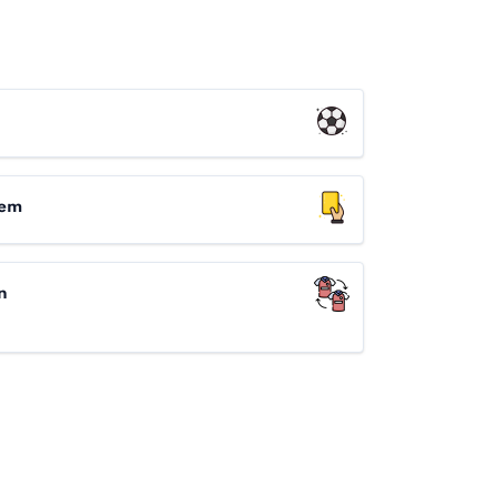
hem
n