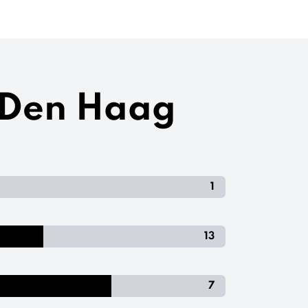
O Den Haag
1
13
7