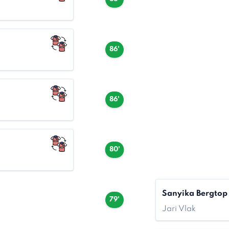
86'
86'
80'
Sanyika Bergtop
79'
Jari Vlak