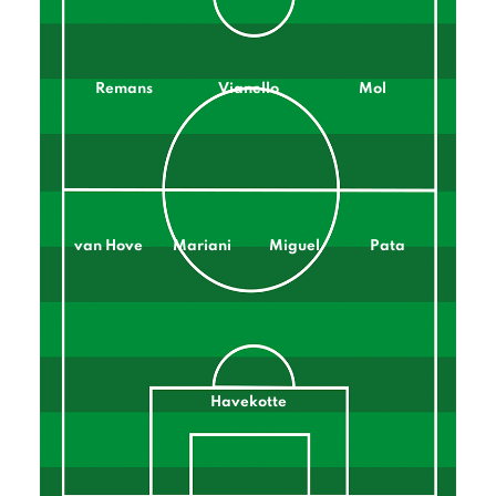
Remans
Vianello
Mol
van Hove
Mariani
Miguel
Pata
Havekotte