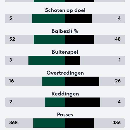
Schoten op doel
5
4
Balbezit %
52
48
Buitenspel
3
1
Overtredingen
16
26
Reddingen
2
4
Passes
368
336