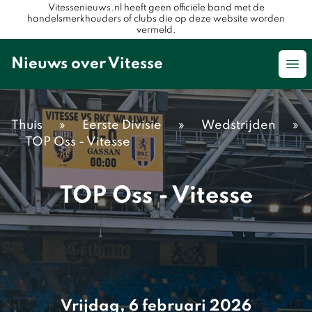
Vitessenieuws.nl heeft geen officiële band met de
handelsmerkhouders of clubs die op deze website worden
vermeld.
Nieuws over Vitesse
Op
Thuis
»
Eerste Divisie
»
Wedstrijden
»
TOP Oss - Vitesse
TOP Oss - Vitesse
Vrijdag, 6 februari 2026