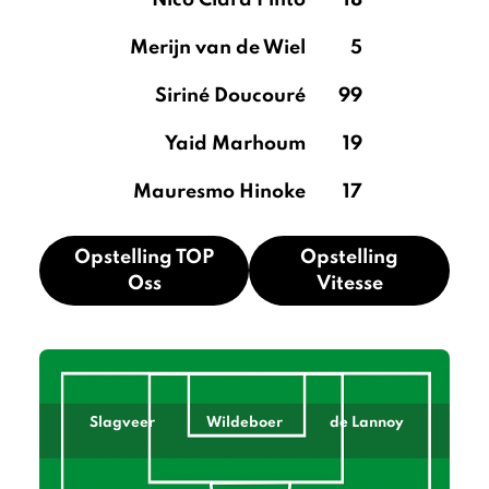
Nico Clara Pinto
18
Merijn van de Wiel
5
Siriné Doucouré
99
Yaid Marhoum
19
Mauresmo Hinoke
17
Opstelling TOP
Opstelling
Oss
Vitesse
Slagveer
Wildeboer
de Lannoy