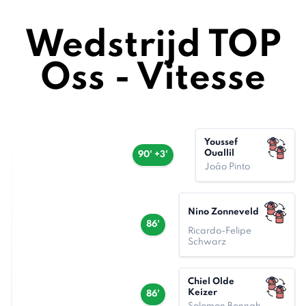
Wedstrijd TOP
Oss - Vitesse
Youssef
Ouallil
90' +3'
Joâo Pinto
Nino Zonneveld
86'
Ricardo-Felipe
Schwarz
Chiel Olde
Keizer
86'