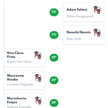
Adam Tahaui
70'
Dillon Hoogewerf
Naoufal Bannis
70'
Elias Huth
Nico Clara
Pinto
69'
Bryan Van Hove
Mauresmo
Hinoke
69'
Luciano Slagveer
Marcelencio
Esajas
69'
Delano Vianello