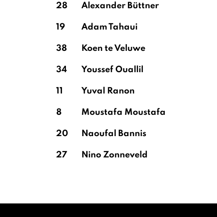
28
Alexander Büttner
19
Adam Tahaui
38
Koen te Veluwe
34
Youssef Ouallil
11
Yuval Ranon
8
Moustafa Moustafa
20
Naoufal Bannis
27
Nino Zonneveld