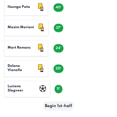
Ilounga Pata
40'
Maxim Mariani
37'
Mart Remans
24'
Delano
20'
Vianello
Luciano
11'
Slagveer
Begin 1st-half