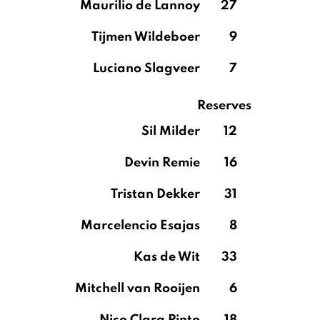
Maurilio de Lannoy
27
Tijmen Wildeboer
9
Luciano Slagveer
7
Reserves
Sil Milder
12
Devin Remie
16
Tristan Dekker
31
Marcelencio Esajas
8
Kas de Wit
33
Mitchell van Rooijen
6