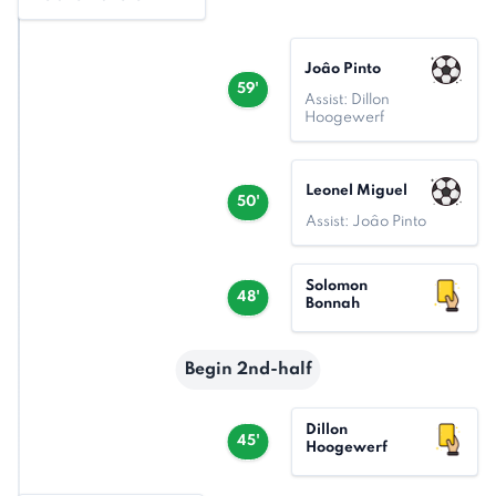
Joâo Pinto
59'
Assist: Dillon
Hoogewerf
Leonel Miguel
50'
Assist: Joâo Pinto
Solomon
48'
Bonnah
Begin 2nd-half
Dillon
45'
Hoogewerf